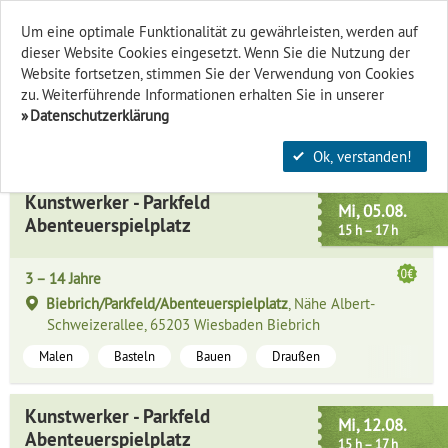
Um eine optimale Funktionalität zu gewährleisten, werden auf
dieser Website Cookies eingesetzt. Wenn Sie die Nutzung der
Finden & Filtern
Website fort­setzen, stimmen Sie der Verwendung von Cookies
zu. Weiterführende Informationen erhalten Sie in unserer
Malen
Datenschutzerklärung
Ok, verstanden!
Kunstwerker - Parkfeld
Mi, 05.08.
Abenteuerspielplatz
15 h – 17 h
3 – 14 Jahre
Biebrich/Parkfeld/Abenteuerspielplatz
, Nähe Albert-
Schweizerallee, 65203 Wiesbaden Biebrich
Malen
Basteln
Bauen
Draußen
Kunstwerker - Parkfeld
Mi, 12.08.
Abenteuerspielplatz
15 h – 17 h