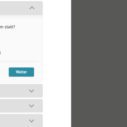
m statt?
t
Weiter