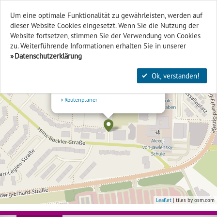
Um eine optimale Funktionalität zu gewährleisten, werden auf
dieser Website Cookies eingesetzt. Wenn Sie die Nutzung der
Finden & Filtern
Website fort­setzen, stimmen Sie der Verwendung von Cookies
zu. Weiterführende Informationen erhalten Sie in unserer
+
Datenschutzerklärung
×
-
Stadtteilzentrum Schelmengraben
Ok, verstanden!
Karl-Marx-Str. 1
65199 Wiesbaden
Routenplaner
Leaflet
| tiles by osm.com