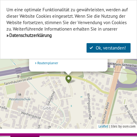
Um eine optimale Funktionalität zu gewährleisten, werden auf
dieser Website Cookies eingesetzt. Wenn Sie die Nutzung der
Finden & Filtern
Website fort­setzen, stimmen Sie der Verwendung von Cookies
zu. Weiterführende Informationen erhalten Sie in unserer
+
Datenschutzerklärung
×
-
Biebrich/Parkfeld/Abenteuerspielplatz
Ok, verstanden!
Nähe Albert-Schweizerallee
65203 Wiesbaden Biebrich
Routenplaner
Leaflet
| tiles by osm.com