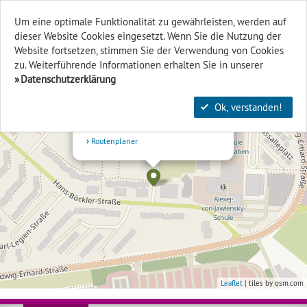
Um eine optimale Funktionalität zu gewährleisten, werden auf
dieser Website Cookies eingesetzt. Wenn Sie die Nutzung der
Finden & Filtern
Website fort­setzen, stimmen Sie der Verwendung von Cookies
zu. Weiterführende Informationen erhalten Sie in unserer
+
Datenschutzerklärung
×
-
Stadtteilzentrum Schelmengraben
Ok, verstanden!
Karl-Marx-Str. 1
65199 Wiesbaden
Routenplaner
Leaflet
| tiles by osm.com