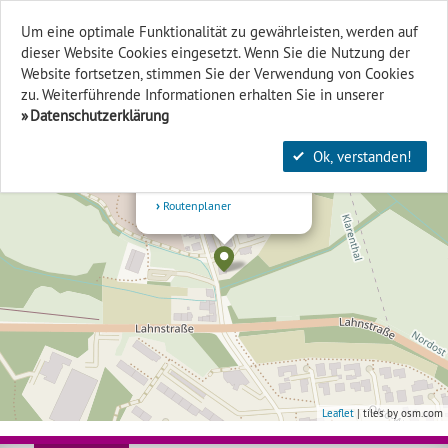
Um eine optimale Funktionalität zu gewährleisten, werden auf
dieser Website Cookies eingesetzt. Wenn Sie die Nutzung der
Finden & Filtern
Website fort­setzen, stimmen Sie der Verwendung von Cookies
zu. Weiterführende Informationen erhalten Sie in unserer
+
Datenschutzerklärung
×
-
Theater HIN & WEG
Ok, verstanden!
Am Kloster Klarenthal 15
65195 Wiesbaden
Routenplaner
Leaflet
| tiles by osm.com