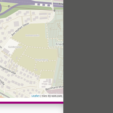
Leaflet
| tiles by osm.com