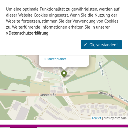
Um eine optimale Funktionalität zu gewährleisten, werden auf
dieser Website Cookies eingesetzt. Wenn Sie die Nutzung der
Finden & Filtern
Website fort­setzen, stimmen Sie der Verwendung von Cookies
zu. Weiterführende Informationen erhalten Sie in unserer
+
Datenschutzerklärung
×
-
Theater HIN & WEG
Ok, verstanden!
Am Kloster Klarenthal 15
65195 Wiesbaden
Routenplaner
Leaflet
| tiles by osm.com