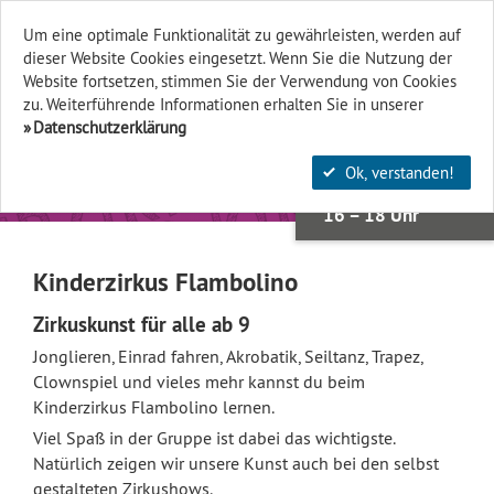
K
I
N
D
R
Z
I
R
U
S
F
A
M
O
L
I
N
O
K
I
N
E
R
Z
I
R
K
U
S
F
L
A
M
O
L
I
N
O
K
I
N
E
R
Z
R
K
U
S
F
L
A
M
B
O
L
I
Um eine optimale Funktionalität zu gewährleisten, werden auf
dieser Website Cookies eingesetzt. Wenn Sie die Nutzung der
Finden & Filtern
Website fort­setzen, stimmen Sie der Verwendung von Cookies
zu. Weiterführende Informationen erhalten Sie in unserer
Datenschutzerklärung
07.
OKT
Ok, verstanden!
Mi, 07.10.
16 – 18 Uhr
Kinderzirkus Flambolino
Zirkuskunst für alle ab 9
O
Jonglieren, Einrad fahren, Akrobatik, Seiltanz, Trapez,
Clownspiel und vieles mehr kannst du beim
Kinderzirkus Flambolino lernen.
Viel Spaß in der Gruppe ist dabei das wichtigste.
Natürlich zeigen wir unsere Kunst auch bei den selbst
gestalteten Zirkushows.