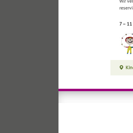
Wir ve
reserv
7 – 11
Kin