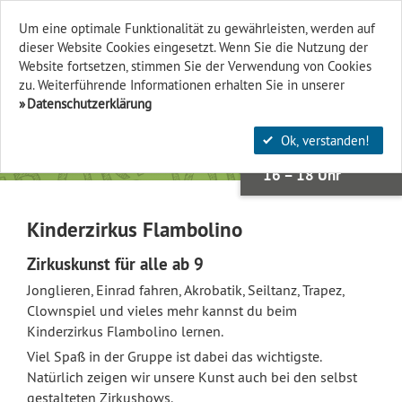
K
I
N
D
R
Z
I
R
U
S
F
A
M
O
L
I
N
O
K
I
N
E
R
Z
I
R
K
U
S
F
L
A
M
O
L
I
N
O
K
I
N
E
R
Z
R
K
U
S
F
L
A
M
B
O
L
I
Um eine optimale Funktionalität zu gewährleisten, werden auf
dieser Website Cookies eingesetzt. Wenn Sie die Nutzung der
Finden & Filtern
Website fort­setzen, stimmen Sie der Verwendung von Cookies
zu. Weiterführende Informationen erhalten Sie in unserer
Datenschutzerklärung
25.
MÄR
Ok, verstanden!
Mi, 25.03.
16 – 18 Uhr
Kinderzirkus Flambolino
Zirkuskunst für alle ab 9
O
Jonglieren, Einrad fahren, Akrobatik, Seiltanz, Trapez,
Clownspiel und vieles mehr kannst du beim
Kinderzirkus Flambolino lernen.
Viel Spaß in der Gruppe ist dabei das wichtigste.
Natürlich zeigen wir unsere Kunst auch bei den selbst
gestalteten Zirkushows.